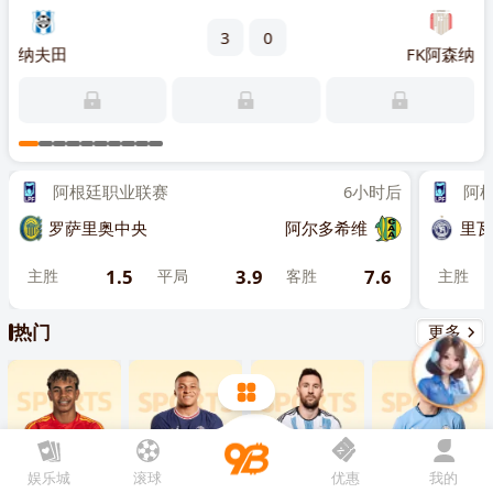
先点击
，再
“添加到主屏幕”
3
0
精英
纳夫田
FK阿森纳
列弗
2
主
阿根廷职业联赛
6小时后
阿根廷
罗萨里奥中央
阿尔多希维
里瓦达
1.5
3.9
7.6
主胜
平局
客胜
主胜
热门
更多
娱乐城
滚球
优惠
我的