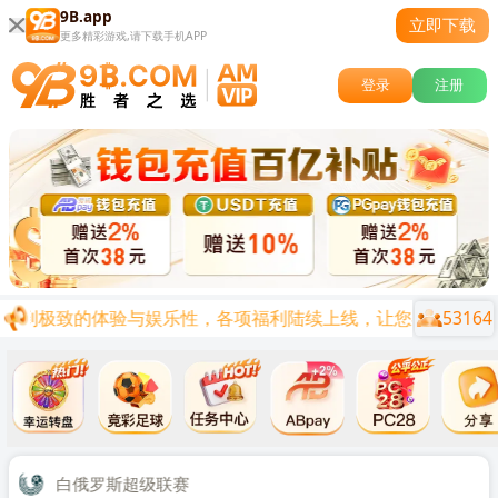
9B.app
立即下载
更多精彩游戏,请下载手机APP
登录
注册
53164
达到极致的体验与娱乐性，各项福利陆续上线，让您在娱乐的同时兼
关闭
时后
白俄罗斯超级联赛